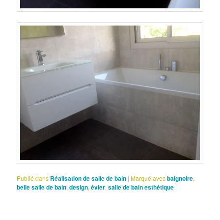
Publié dans
Réalisation de salle de bain
|
Marqué avec
baignoire
,
belle salle de bain
,
design
,
évier
,
salle de bain esthétique