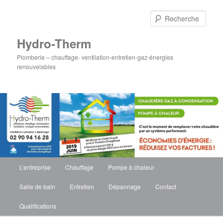
Rech
Hydro-Therm
Plomberie – chauffage- ventilation-entretien-gaz-énergies
renouvelables
Menu
L’entreprise
Chauffage
Pompe à chaleur
Aller
Aller
principal
Salle de bain
Entretien
Dépannage
Contact
au
au
Qualifications
contenu
contenu