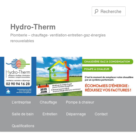
Rech
Hydro-Therm
Plomberie – chauffage- ventilation-entretien-gaz-énergies
renouvelables
Menu
L’entreprise
Chauffage
Pompe à chaleur
Aller
Aller
principal
Salle de bain
Entretien
Dépannage
Contact
au
au
Qualifications
contenu
contenu