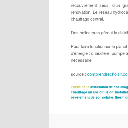
recouvrement secs, d’un gra
rénovation. Le réseau hydrocâb
chauffage central.
Des collecteurs gèrent la distrib
Pour faire fonctionner le planch
d’énergie : chaudière, pompe à 
nécessaire.
source :
comprendrechoisir.c
Publié dans
Installation de chauffa
chauffage au sol
,
diffusion
,
installa
revêtement de sol
,
solaire
,
thermiq