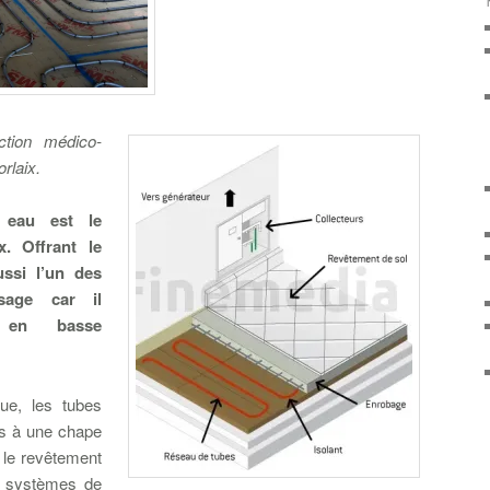
ction médico-
rlaix.
 eau est le
x. Offrant le
ussi l’un des
sage car il
i en basse
ue, les tubes
és à une chape
e le revêtement
es systèmes de