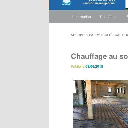
Menu
L’entreprise
Chauffage
P
Aller
Aller
principal
au
au
ARCHIVES PAR MOT-CLÉ :
CAPTEU
contenu
contenu
Chauffage au so
principal
secondaire
Publié le
08/06/2018